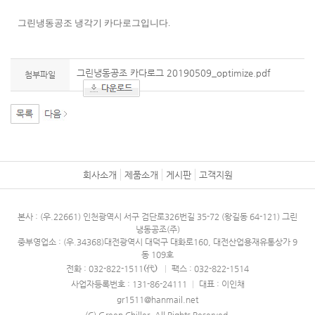
그린냉동공조 냉각기 카다로그입니다.
그린냉동공조 카다로그 20190509_optimize.pdf
첨부파일
회사소개
제품소개
게시판
고객지원
본사 : (우.22661) 인천광역시 서구 검단로326번길 35-72 (왕길동 64-121) 그린
냉동공조(주)
중부영업소 : (우.34368)대전광역시 대덕구 대화로160, 대전산업용재유통상가 9
동 109호
전화 : 032- 822-1511
(代)
|
팩스 : 032-822-1514
사업자등록번호 : 131-86-24111
|
대표 : 이인채
gr1511@hanmail.net